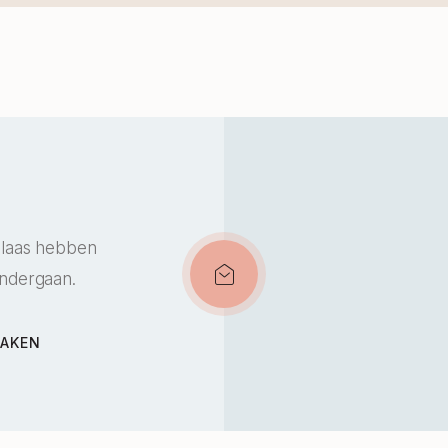
elaas hebben
ondergaan.
MAKEN