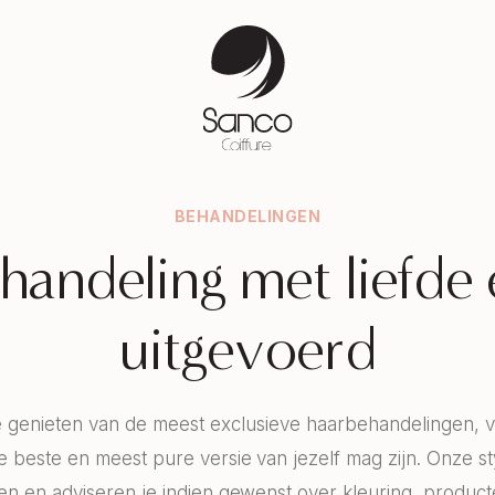
BEHANDELINGEN
handeling met liefde
uitgevoerd
e genieten van de meest exclusieve haarbehandelingen, v
de beste en meest pure versie van jezelf mag zijn. Onze sty
en en adviseren je indien gewenst over kleuring, product